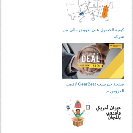
كيفية الحصول على تعويض مالي من
شركة...
صفحة جيربست GearBest لافضل
العروض م...