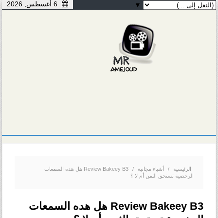
6 أغسطس, 2026
▼
الرئيسية
/
أشياء مجانية
/
Review Bakeey B3 هل هده السمعات
الرخصية تستحق الثمن أم لا ؟
Review Bakeey B3 هل هده السمعات