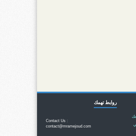
روابط تهمك
عك
Contact Us :
ي
contact@mramejoud.com