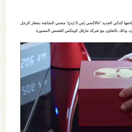
أطلقت شركة سامسونغ رسمياً أحدث إصداراتها من هاتفها الذكي الجديد “غالاكسي إس 6 إيدج” منحني الشاشة بشعار الرجل
ود، وذلك بالتعاون مع شركة مارفل كومكس للقصص المصورة.