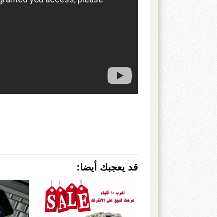
قد يعجبك أيضا: