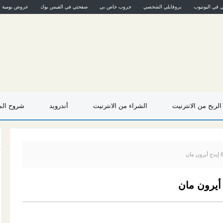
ي في اليوتيوب
بروفايلي الشخصي
جروب خاص بي
صفحتي في الفيس بوك
عروض يومية
الربح من الانترنيت
الشراء من الانترنيت
أندرويد
شروح المو