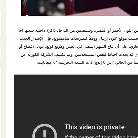
وسيأتي الإصدار المحدود من “إيدج أيرون مان” بثوب من اللون الأحمر أو الذهبي، وسيتضمن من الداخل ذاكرة داخلية سعتها 64
سب موقع “فون آرينا”. ووفقاً لتصريحات سامسونغ، فإن الإصدار الجديد
 في مسقط رأسها كوريا الجنوبية 27 مايو الجاري، على أن يتاح الشهر المقبل في الصين وهونغ كونغ، دون الافصاح أو
الذي قد يحدث احباط لبعض المستخدمين. ولم تكشف الشركة الكورية عن
السعة التخزينية 64 غيغابايت.