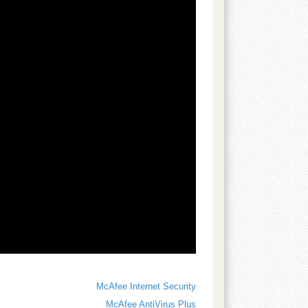
McAfee Internet Security
McAfee AntiVirus Plus