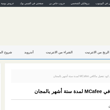
ي في اليوتيوب
بروفايلي الشخصي
جروب خاص بي
صفحتي في الفيس بوك
عروض يومية
الربح من الانترنيت
الشراء من الانترنيت
أندرويد
شروح المو
في MCafee لمدة ستة أشهر بالمجان
المجان