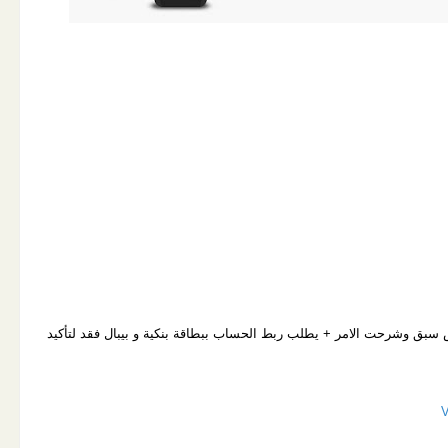
دة من العرض سبق وشرحت الامر + يطلب ربط الحساب ببطاقة بنكية و بيبال فقد لتأكيد