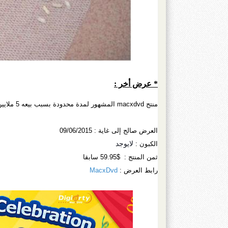
* عرض أخر :
منتج macxdvd المشهور لمدة محدودة بسبب بيعه 5 ملايين نسخة + عيد ميلاده الخامس
العرض صالح إلى غاية : 09/06/2015
لايوجد
الكبون :
ثمن المنتج : $59.95 سابقا
رابط العرض :
MacxDvd