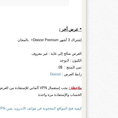
* عرض أخر :
إشتراك 3 أشهر Deezer Premium+ بالمجان
العرض صالح إلى غاية : غير معروف
لايوجد
الكبون :
ثمن المنتج : $0
رابط العرض :
Deezer
ملاحظة :
يجب إستعمال VPN ألماني للإستفا
الحساب والإستفادة مرة واحدة
كيفية فتح المواقع المحجوبة في هواتف الاندرويد بفبن VPN